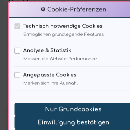
Die Menschen müssen
⚙️ Cookie-Präferenzen
verstehen, dass wir nicht
Technisch notwendige Cookies
machtlos sind. Ich frage mich,
Ermöglichen grundlegende Features
wie wir diese Akzeptanz fördern
Analyse & Statistik
können.
Messen die Website-Performance
Angepasste Cookies
Merken sich Ihre Auswahl
Soziale Verantwortung im
Gesundheitswesen
Nur Grundcookies
Einwilligung bestätigen