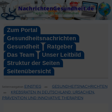
Skip
NachrichtenGesundheit.de
to
Täglich NEWS über Gesundheit
content
Zum Portal
Gesundheitsnachrichten
Gesundheit
Ratgeber
Das Team
Unser Leitbild
Struktur der Seiten
Seitenübersicht
EINSTIEG
GESUNDHEITSNACHRICHTEN
Seitennavigation
»»
KREBSRATEN IN DEUTSCHLAND: URSACHEN,
»»
PRÄVENTION UND INNOVATIVE THERAPIEN