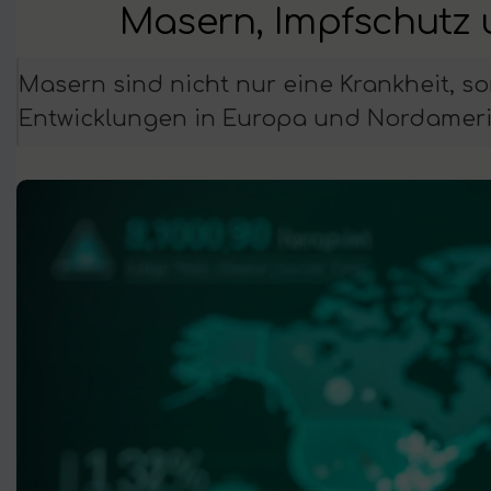
Masern, Impfschutz 
Masern sind nicht nur eine Krankheit, so
Entwicklungen in Europa und Nordamerik