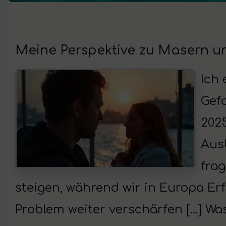
Meine Perspektive zu Masern u
Ich 
Gef
202
Ausb
frag
steigen, während wir in Europa Er
Problem weiter verschärfen […] Wa