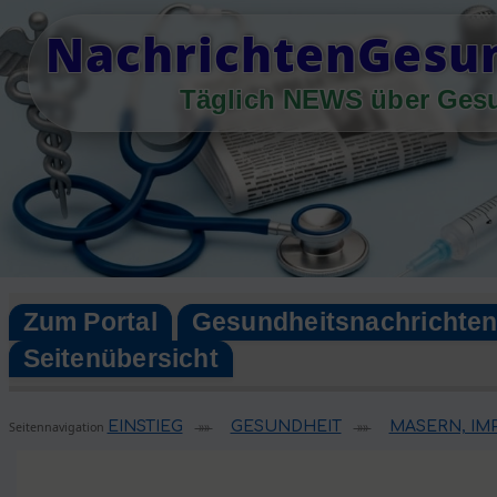
Skip
NachrichtenGesun
to
content
Täglich NEWS über Ges
Zum Portal
Gesundheitsnachrichte
Seitenübersicht
EINSTIEG
GESUNDHEIT
MASERN, IM
Seitennavigation
»»
»»