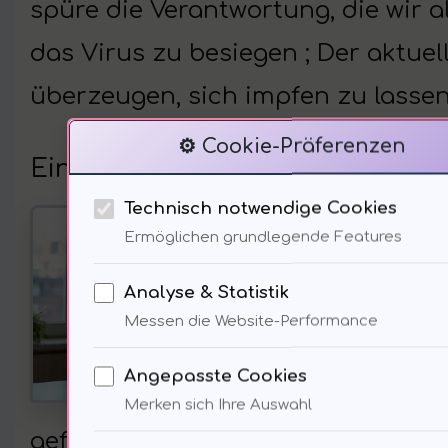
spüre die Verantwortung, die wir a
das Virus zu besiegen ; Der aktue
überzeugen, sich impfen zu lasse
⚙️ Cookie-Präferenzen
Einblick von Dr. Waltraud Schul
Technisch notwendige Cookies
Die 
Ermöglichen grundlegende Features
glau
Analyse & Statistik
WHO
Messen die Website-Performance
Euro
Angepasste Cookies
Situ
Merken sich Ihre Auswahl
gefährdet den Fortschritt. Wir müs