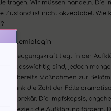
lle tragen. Wir müssen handeln. Die 
lle Zustand ist nicht akzeptabel. Wi
n?
z, Epidemiologin
Überzeugungskraft liegt in der Aufk
ben, dasswichtig sind, jedoch mangel
 hat bereits Maßnahmen zur Bekämpf
pa sank die Zahl der Fälle dramatisc
ation prekär. Die Impfskepsis, angeh
sen gezielt die Aufklärung fördern. 