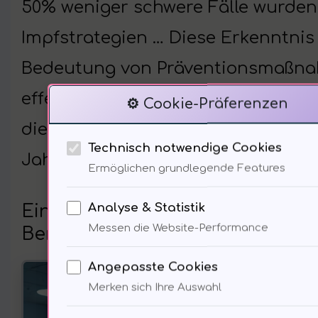
50% weniger schwere Fälle wurden
Impfstrategien … Diese Erkenntnis 
Bedeutung von Präventionsmaßnahm
effektiv sind diese neuen Impfemp
⚙️ Cookie-Präferenzen
die nächste Expertin, die Kinderä
Technisch notwendige Cookies
Jahre), dazu sagen wird.
Ermöglichen grundlegende Features
Analyse & Statistik
Einblick in die medizinische Per
Messen die Website-Performance
Bergmann
Angepasste Cookies
Die 
Merken sich Ihre Auswahl
sign