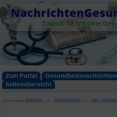
Skip
NachrichtenGesun
to
content
Täglich NEWS über Ges
Zum Portal
Gesundheitsnachrichte
Seitenübersicht
EINSTIEG
GESUNDHEIT
RSV: ATEMW
Seitennavigation
»»
»»