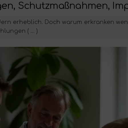
en, Schutzmaßnahmen, Imp
dern erheblich. Doch warum erkranken weni
lungen ( … )