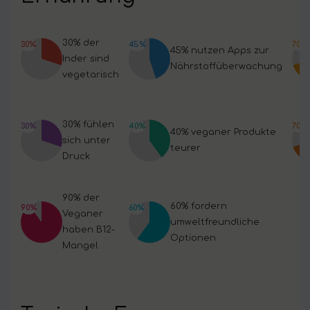
30% der
30%
45%
70%
45% nutzen Apps zur
Inder sind
Nährstoffüberwachung
vegetarisch
30% fühlen
30%
40%
70%
40% veganer Produkte
sich unter
teurer
Druck
90% der
60% fordern
90%
60%
Veganer
umweltfreundliche
haben B12-
Optionen
Mangel