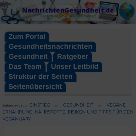
Skip
NachrichtenGesundheit.de
to
Täglich NEWS über Gesundheit
content
Zum Portal
Gesundheitsnachrichten
Gesundheit
Ratgeber
Das Team
Unser Leitbild
Struktur der Seiten
Seitenübersicht
EINSTIEG
GESUNDHEIT
VEGANE
Seitennavigation
»»
»»
ERNÄHRUNG: NÄHRSTOFFE, RISIKEN UND TIPPS FÜR DEN
VEGANUARY