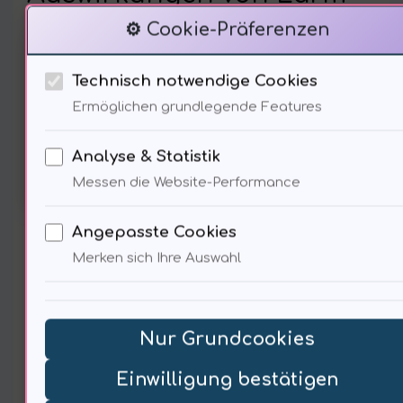
⚙️ Cookie-Präferenzen
Technisch notwendige Cookies
Ermöglichen grundlegende Features
Analyse & Statistik
Messen die Website-Performance
Lärm führt zu Stress, Angst
Angepasste Cookies
und sogar Depressionen (…) 70%
Merken sich Ihre Auswahl
der Menschen berichten von
Schlafstörungen durch Lärm.
Nur Grundcookies
Der Zusammenhang zwischen
Einwilligung bestätigen