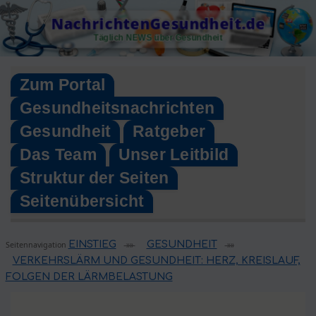
Skip
NachrichtenGesundheit.de
to
Täglich NEWS über Gesundheit
content
Zum Portal
Gesundheitsnachrichten
Gesundheit
Ratgeber
Das Team
Unser Leitbild
Struktur der Seiten
Seitenübersicht
EINSTIEG
GESUNDHEIT
Seitennavigation
»»
»»
VERKEHRSLÄRM UND GESUNDHEIT: HERZ, KREISLAUF,
FOLGEN DER LÄRMBELASTUNG